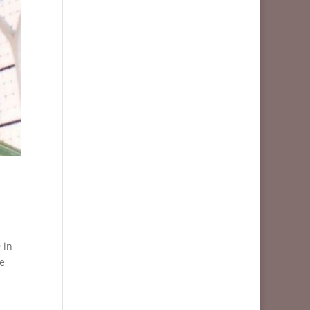
 in
de