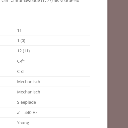
el van Dantumawoude (1777) als voorbeeld
11
1 (0)
12 (11)
C-f”’
C-d’
Mechanisch
Mechanisch
Sleeplade
a’ = 440 Hz
Young