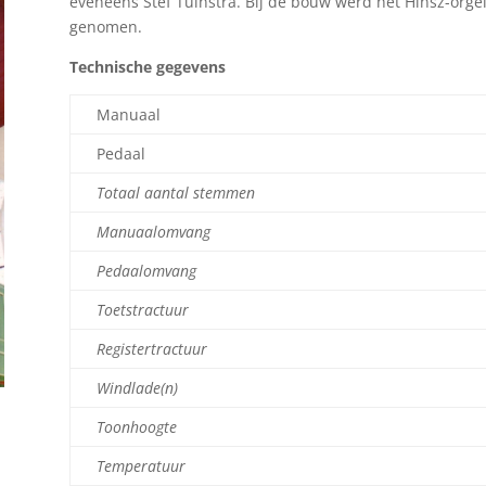
eveneens Stef Tuinstra. Bij de bouw werd het Hinsz-org
genomen.
Technische gegevens
Manuaal
Pedaal
Totaal aantal stemmen
Manuaalomvang
Pedaalomvang
Toetstractuur
Registertractuur
Windlade(n)
Toonhoogte
Temperatuur