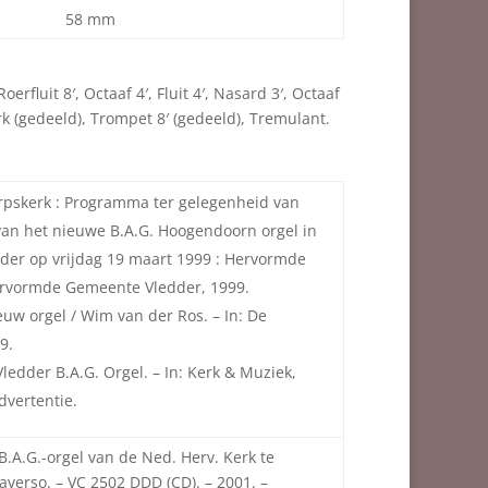
58 mm
erfluit 8′, Octaaf 4′, Fluit 4′, Nasard 3′, Octaaf
terk (gedeeld), Trompet 8′ (gedeeld), Tremulant.
rpskerk : Programma ter gelegenheid van
an het nieuwe B.A.G. Hoogendoorn orgel in
der op vrijdag 19 maart 1999 : Hervormde
ervormde Gemeente Vledder, 1999.
euw orgel / Wim van der Ros. – In: De
9.
edder B.A.G. Orgel. – In: Kerk & Muziek,
Advertentie.
.A.G.-orgel van de Ned. Herv. Kerk te
averso. – VC 2502 DDD (CD). – 2001. –