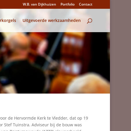
W.B. van Dijkhuizen
Portfolio
Contact
rkorgels
Uitgevoerde werkzaamheden
oor de Hervormde Kerk te Vledder, dat op 19
r Stef Tuinstra. Adviseur bij de bouw was