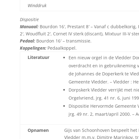
Winddruk
Dispositie
Manuaal:
Bourdon 16′, Prestant 8′ – Vanaf c dubbelkorig, Ro
2′, Woudfluit 2′, Cornet IV sterk (discant), Mixtuur III-V s
Pedaal:
Bourdon 16′ – transmissie.
Koppelingen:
Pedaalkoppel.
Literatuur
Een nieuw orgel in de Vledder Do
overdracht en in gebruikneming v
de Johannes de Doperkerk te Vled
Gemeente Vledder. – Vledder : H
Dorpskerk Vledder verrijkt met ni
Orgelvriend, jrg. 41 nr. 6, juni 199
Dispositie Hervormde Gemeente Vl
jrg. 49 nr. 2, maart/april 2000. – 
Opnamen
Gijs van Schoonhoven bespeelt het B
Vledder m.m.v. Dimitre Marinkov, tr