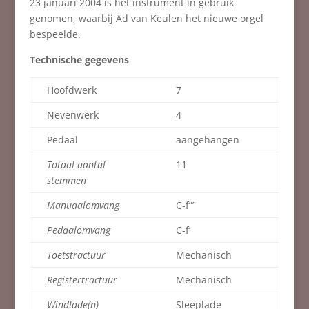
23 januari 2004 is het instrument in gebruik
genomen, waarbij Ad van Keulen het nieuwe orgel
bespeelde.
Technische gegevens
Hoofdwerk
7
Nevenwerk
4
Pedaal
aangehangen
Totaal aantal
11
stemmen
Manuaalomvang
C-f”’
Pedaalomvang
C-f’
Toetstractuur
Mechanisch
Registertractuur
Mechanisch
Windlade(n)
Sleeplade