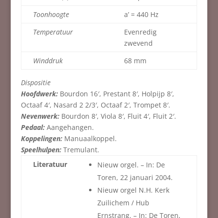
Toonhoogte
a’ = 440 Hz
Temperatuur
Evenredig
zwevend
Winddruk
68 mm
Dispositie
Hoofdwerk:
Bourdon 16′, Prestant 8′, Holpijp 8′,
Octaaf 4′, Nasard 2 2/3′, Octaaf 2′, Trompet 8′.
Nevenwerk:
Bourdon 8′, Viola 8′, Fluit 4′, Fluit 2′.
Pedaal:
Aangehangen.
Koppelingen:
Manuaalkoppel.
Speelhulpen:
Tremulant.
Literatuur
Nieuw orgel. – In: De
Toren, 22 januari 2004.
Nieuw orgel N.H. Kerk
Zuilichem / Hub
Ernstrang. – In: De Toren,