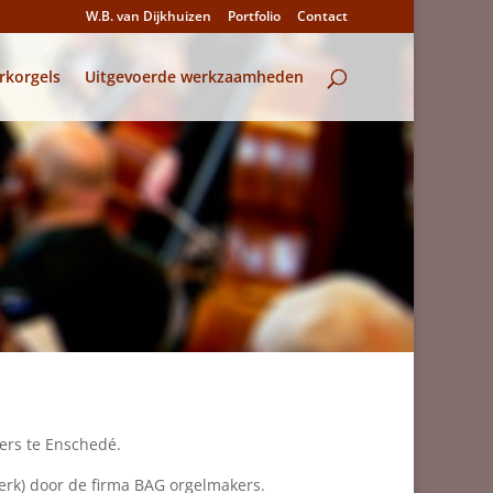
W.B. van Dijkhuizen
Portfolio
Contact
rkorgels
Uitgevoerde werkzaamheden
ers te Enschedé.
erk) door de firma BAG orgelmakers.