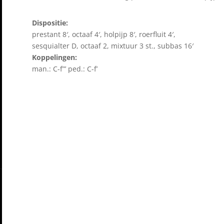
Dispositie:
prestant 8′, octaaf 4′, holpijp 8′, roerfluit 4′,
sesquialter D, octaaf 2, mixtuur 3 st., subbas 16′
Koppelingen:
man.: C-f”’ ped.: C-f’