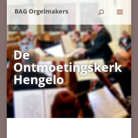
BAG Orgelmakers
De
Ontmoetingskerk
Hengelo