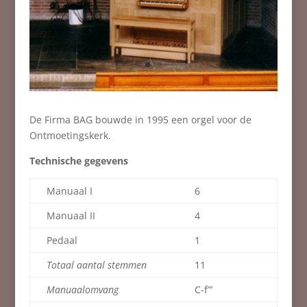
De Firma BAG bouwde in 1995 een orgel voor de
Ontmoetingskerk.
Technische gegevens
Manuaal I
6
Manuaal II
4
Pedaal
1
Totaal aantal stemmen
11
Manuaalomvang
C-f”’