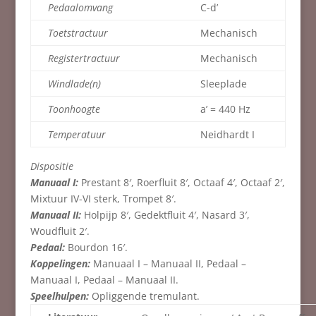
Pedaalomvang
C-d’
Toetstractuur
Mechanisch
Registertractuur
Mechanisch
Windlade(n)
Sleeplade
Toonhoogte
a’ = 440 Hz
Temperatuur
Neidhardt I
Dispositie
Manuaal I:
Prestant 8′, Roerfluit 8′, Octaaf 4′, Octaaf 2′,
Mixtuur IV-VI sterk, Trompet 8′.
Manuaal II:
Holpijp 8′, Gedektfluit 4′, Nasard 3′,
Woudfluit 2′.
Pedaal:
Bourdon 16′.
Koppelingen:
Manuaal I – Manuaal II, Pedaal –
Manuaal I, Pedaal – Manuaal II.
Speelhulpen:
Opliggende tremulant.