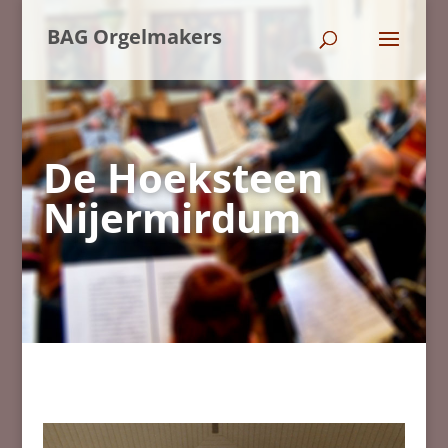
BAG Orgelmakers
De Hoeksteen
Nijermirdum