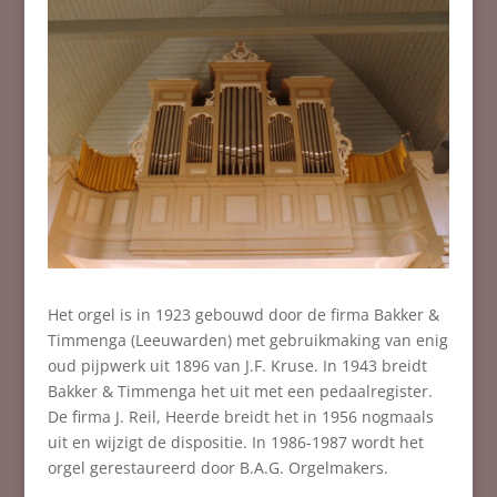
Het orgel is in 1923 gebouwd door de firma Bakker &
Timmenga (Leeuwarden) met gebruikmaking van enig
oud pijpwerk uit 1896 van J.F. Kruse. In 1943 breidt
Bakker & Timmenga het uit met een pedaalregister.
De firma J. Reil, Heerde breidt het in 1956 nogmaals
uit en wijzigt de dispositie. In 1986-1987 wordt het
orgel gerestaureerd door B.A.G. Orgelmakers.