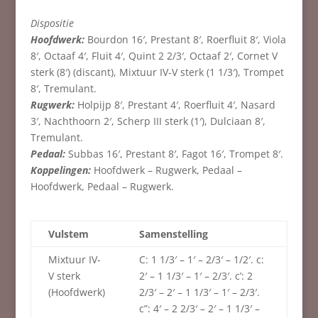
Dispositie
Hoofdwerk:
Bourdon 16′, Prestant 8′, Roerfluit 8′, Viola
8′, Octaaf 4′, Fluit 4′, Quint 2 2/3′, Octaaf 2′, Cornet V
sterk (8′) (discant), Mixtuur IV-V sterk (1 1/3′), Trompet
8′, Tremulant.
Rugwerk:
Holpijp 8′, Prestant 4′, Roerfluit 4′, Nasard
3′, Nachthoorn 2′, Scherp III sterk (1′), Dulciaan 8′,
Tremulant.
Pedaal:
Subbas 16′, Prestant 8′, Fagot 16′, Trompet 8′.
Koppelingen:
Hoofdwerk – Rugwerk, Pedaal –
Hoofdwerk, Pedaal – Rugwerk.
Vulstem
Samenstelling
Mixtuur IV-
C: 1 1/3′ – 1′ – 2/3′ – 1/2′. c:
V sterk
2′ – 1 1/3′ – 1′ – 2/3′. c’: 2
(Hoofdwerk)
2/3′ – 2′ – 1 1/3′ – 1′ – 2/3′.
c”: 4′ – 2 2/3′ – 2′ – 1 1/3′ –