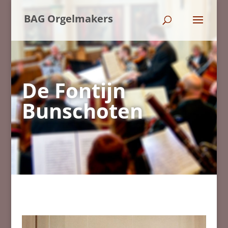
BAG Orgelmakers
De Fontijn
Bunschoten