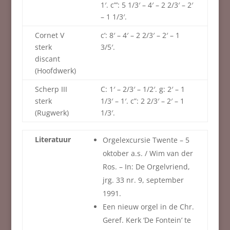
1′. c”’: 5 1/3′ – 4′ – 2 2/3′ – 2′
– 1 1/3′.
Cornet V
c’: 8′ – 4′ – 2 2/3′ – 2′ – 1
sterk
3/5′.
discant
(Hoofdwerk)
Scherp III
C: 1′ – 2/3′ – 1/2′. g: 2′ – 1
sterk
1/3′ – 1′. c”: 2 2/3′ – 2′ – 1
(Rugwerk)
1/3′.
Literatuur
Orgelexcursie Twente – 5
oktober a.s. / Wim van der
Ros. – In: De Orgelvriend,
jrg. 33 nr. 9, september
1991.
Een nieuw orgel in de Chr.
Geref. Kerk ‘De Fontein’ te