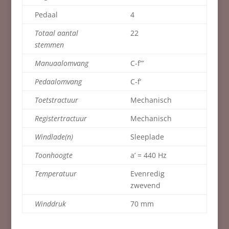
Pedaal
4
Totaal aantal
22
stemmen
Manuaalomvang
C-f”’
Pedaalomvang
C-f’
Toetstractuur
Mechanisch
Registertractuur
Mechanisch
Windlade(n)
Sleeplade
Toonhoogte
a’ = 440 Hz
Temperatuur
Evenredig
zwevend
Winddruk
70 mm